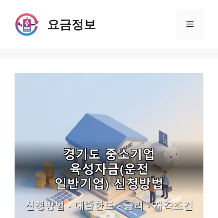
Skip
to
요금정보
Menu
content