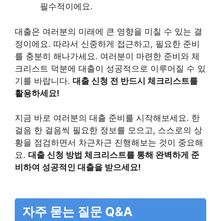
필수적이에요.
대출은 여러분의 미래에 큰 영향을 미칠 수 있는 결
정이에요. 따라서 신중하게 접근하고, 필요한 준비
를 충분히 해나가세요. 여러분이 마련한 준비와 체
크리스트 덕분에 대출이 성공적으로 이루어질 수 있
기를 바랍니다.
대출 신청 전 반드시 체크리스트를
활용하세요!
지금 바로 여러분의 대출 준비를 시작해보세요. 한
걸음 한 걸음씩 필요한 정보를 모으고, 스스로의 상
황을 점검하면서 차근차근 진행해보는 것이 중요해
요.
대출 신청 방법 체크리스트를 통해 완벽하게 준
비하여 성공적인 대출을 받으세요!
자주 묻는 질문 Q&A