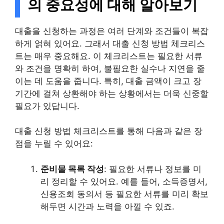
의 중요성에 대해 알아보기
대출을 신청하는 과정은 여러 단계와 조건들이 복잡
하게 얽혀 있어요. 그래서 대출 신청 방법 체크리스
트는 매우 중요해요. 이 체크리스트는 필요한 서류
와 조건을 명확히 하여, 불필요한 실수나 지연을 줄
이는 데 도움을 줍니다. 특히, 대출 금액이 크고 장
기간에 걸쳐 상환해야 하는 상황에서는 더욱 신중할
필요가 있답니다.
대출 신청 방법 체크리스트를 통해 다음과 같은 장
점을 누릴 수 있어요:
준비물 목록 작성
: 필요한 서류나 정보를 미
리 정리할 수 있어요. 예를 들어, 소득증명서,
신용조회 동의서 등 필요한 서류를 미리 확보
해두면 시간과 노력을 아낄 수 있죠.