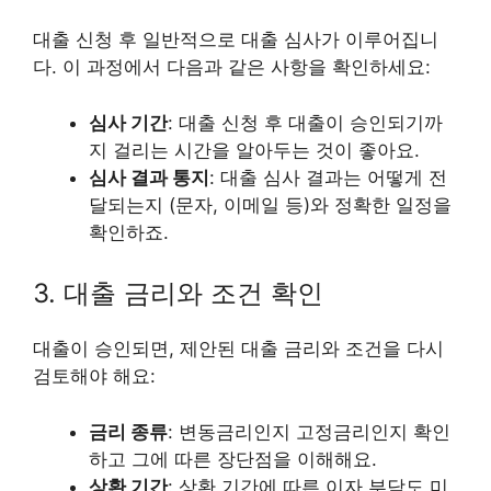
대출 신청 후 일반적으로 대출 심사가 이루어집니
다. 이 과정에서 다음과 같은 사항을 확인하세요:
심사 기간
: 대출 신청 후 대출이 승인되기까
지 걸리는 시간을 알아두는 것이 좋아요.
심사 결과 통지
: 대출 심사 결과는 어떻게 전
달되는지 (문자, 이메일 등)와 정확한 일정을
확인하죠.
3. 대출 금리와 조건 확인
대출이 승인되면, 제안된 대출 금리와 조건을 다시
검토해야 해요:
금리 종류
: 변동금리인지 고정금리인지 확인
하고 그에 따른 장단점을 이해해요.
상환 기간
: 상환 기간에 따른 이자 부담도 미