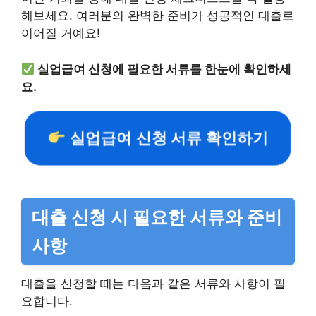
해보세요. 여러분의 완벽한 준비가 성공적인 대출로
이어질 거예요!
실업급여 신청에 필요한 서류를 한눈에 확인하세
요.
실업급여 신청 서류 확인하기
대출 신청 시 필요한 서류와 준비
사항
대출을 신청할 때는 다음과 같은 서류와 사항이 필
요합니다.