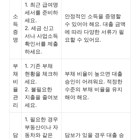
1. 최근 급여명
세서를 준비하
소
안정적인 소득을 증명할
세요.
득
수 있어야 해요. 대출 금액
2. 세금 신고
증
에 따라 다양한 서류가 필
서나 사업소득
명
요할 수 있어요.
확인서를 제출
하세요.
부
1. 기존 부채
채
현황을 체크하
부채 비율이 높으면 대출
비
세요.
승인이 어려워요. 적정한
율
2. 불필요한
수준의 부채 비율을 유지
관
지출을 줄여보
해야 해요.
리
세요.
1. 필요한 경우
부동산이나 자
담
동차와 같은
담보가 있을 경우 대출 승