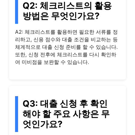
Q2: 체크리스트의 활용
방법은 무엇인가요?
A2: 체크리스트를 활용하면 필요한 서류를 정
리하고, 신용 점수와 대출 조건을 비교하는 등
체계적으로 대출 신청 준비를 할 수 있습니다.
또한, 신청 전후에 체크리스트를 다시 확인하
여 미비점을 보완할 수 있습니다.
Q3: 대출 신청 후 확인
해야 할 주요 사항은 무
엇인가요?