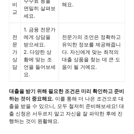
수수료 등을
비
해요.
면밀히 살펴보
교
세요.
1. 금융 전문가
전
에게 상담을
전문가의 조언은 정확하고
문
받으세요.
유익한 정보를 제공해줍니
가
2. 다양한 상
다. 자신에게 맞는 최적의
상
황에 맞는 조
대출 상품을 찾는 데 큰 도
담
언을 들어보세
움이 될 거예요.
요.
대출을 받기 위해 필요한 조건은 미리 확인하고 준비
하는 것이 중요해요.
이를 통해 더 나은 조건으로 대
출을 받을 수 있으니, 모두 철저히 준비해보세요! 대
출 신청은 서두르지 말고 자신을 잘 파악한 후에 진
행하는 것이 원활해요.