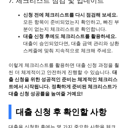
7. 체크리스트 점검 및 업데이트
신청 전에 체크리스트를 다시 점검해 보세요.
모든 항목이 준비되었는지 확인하고, 빠진 부
분이 없는지 체크리스트로 확인합니다.
대출 신청 후에도 체크리스트를 활용하세요.
대출이 승인되었다면, 대출 금액 관리와 상환
스케줄에 맞춰 지속적으로 체크해 주세요.
이렇게 체크리스트를 활용하면 대출 신청 과정을 훨
씬 더 체계적이고 안전하게 진행할 수 있습니다.
대
출 신청을 위한 성공적인 준비는 체계적인 체크리스
트에서 시작됩니다.
정확하게 준비된 체크리스트가
대출 신청 성공률을 높여줄 거예요!
대출 신청 후 확인할 사항
대출을 신청한 후에는 몇 가지 중요한 사항을 체크