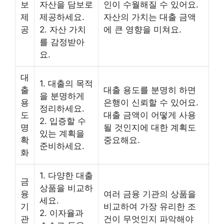
보
자산을 담보로
인이 수월해질 수 있어요.
제
제공하세요.
자산의 가치는 대출 금액
공
2. 자산 가치
에 큰 영향을 미쳐요.
를 감정받아
요.
대
1. 대출의 목적
출
대출 용도를 분명히 하면
을 분명하게
용
은행이 신뢰할 수 있어요.
정리하세요.
도
대출 금액이 어떻게 사용
2. 입증할 수
명
될 것인지에 대한 계획도
있는 계획을
확
중요해요.
준비하세요.
화
1. 다양한 대출
금
상품을 비교하
융
여러 금융 기관의 상품을
세요.
기
비교하여 가장 유리한 조
2. 이자율과
관
건이 무엇인지 파악해야