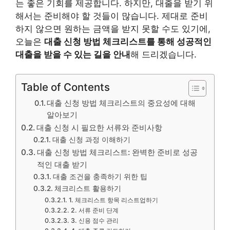
는 좋은 기회를 제공합니다. 하지만, 대출을 받기 위
해서는 준비해야 할 것들이 많습니다. 제대로 준비
하지 않으면 원하는 금액을 받지 못할 수도 있기에,
오늘은
대출 신청 방법 체크리스트를 통해 성공적인
대출을 받을 수 있는 길을 안내
해 드리겠습니다.
Table of Contents
대출 신청 방법 체크리스트의 중요성에 대해
알아보기
대출 신청 시 필요한 서류와 준비사항
대출 신청 과정 이해하기
대출 신청 방법 체크리스트: 완벽한 준비로 성공
적인 대출 받기
대출 조건을 충족하기 위한 팁
체크리스트 활용하기
1. 체크리스트 항목 리스트업하기
2. 서류 준비 단계
3. 신용 점수 관리