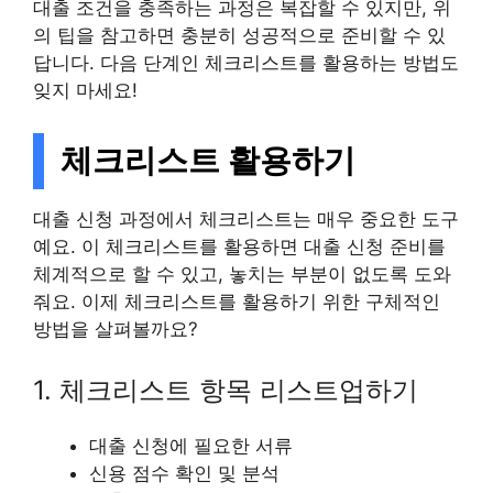
대출 조건을 충족하는 과정은 복잡할 수 있지만, 위
의 팁을 참고하면 충분히 성공적으로 준비할 수 있
답니다. 다음 단계인 체크리스트를 활용하는 방법도
잊지 마세요!
체크리스트 활용하기
대출 신청 과정에서 체크리스트는 매우 중요한 도구
예요. 이 체크리스트를 활용하면 대출 신청 준비를
체계적으로 할 수 있고, 놓치는 부분이 없도록 도와
줘요. 이제 체크리스트를 활용하기 위한 구체적인
방법을 살펴볼까요?
1. 체크리스트 항목 리스트업하기
대출 신청에 필요한 서류
신용 점수 확인 및 분석