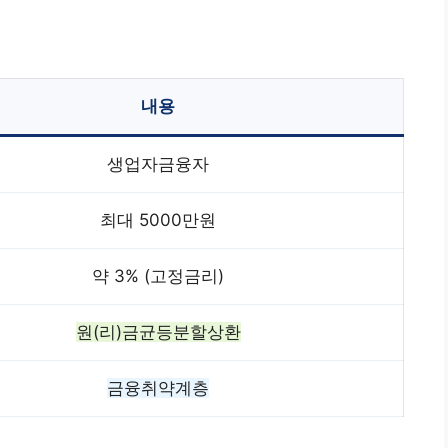
내용
생업자금융자
최대 5000만원
약 3% (고정금리)
원(리)금균등분할상환
금융취약계층