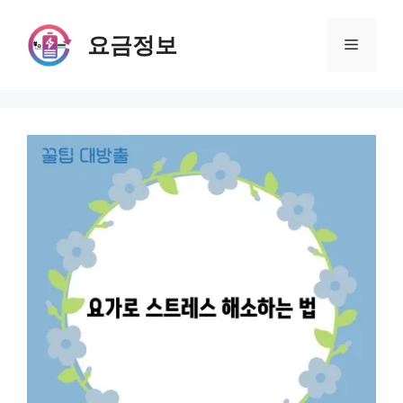
Skip
to
요금정보
Menu
content