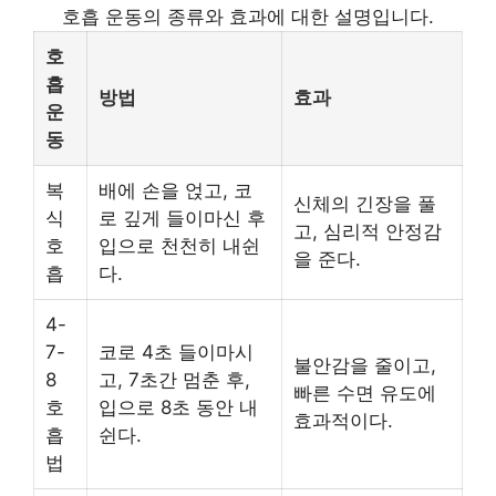
호흡 운동의 종류와 효과에 대한 설명입니다.
호
흡
방법
효과
운
동
복
배에 손을 얹고, 코
신체의 긴장을 풀
식
로 깊게 들이마신 후
고, 심리적 안정감
호
입으로 천천히 내쉰
을 준다.
흡
다.
4-
7-
코로 4초 들이마시
불안감을 줄이고,
8
고, 7초간 멈춘 후,
빠른 수면 유도에
호
입으로 8초 동안 내
효과적이다.
흡
쉰다.
법