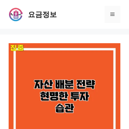
Skip
to
요금정보
Menu
content